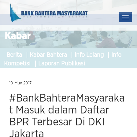
Prof
Soluti
Kabar
Berita
Kabar Bahtera
Info Lelang
Info
Kompetisi
Laporan Publikasi
10 May 2017
#BankBahteraMasyaraka
t Masuk dalam Daftar
BPR Terbesar Di DKI
Jakarta