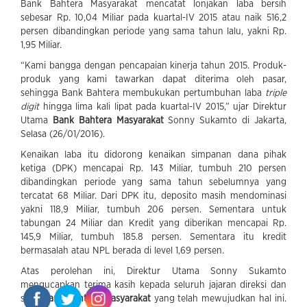
Bank Bahtera Masyarakat mencatat lonjakan laba bersih
sebesar Rp. 10,04 Miliar pada kuartal-IV 2015 atau naik 516,2
persen dibandingkan periode yang sama tahun lalu, yakni Rp.
1,95 Miliar.
“Kami bangga dengan pencapaian kinerja tahun 2015. Produk-
produk yang kami tawarkan dapat diterima oleh pasar,
sehingga Bank Bahtera membukukan pertumbuhan laba
triple
digit
hingga lima kali lipat pada kuartal-IV 2015,” ujar Direktur
Utama
Bank Bahtera Masyarakat
Sonny Sukamto di Jakarta,
Selasa (26/01/2016).
Kenaikan laba itu didorong kenaikan simpanan dana pihak
ketiga (DPK) mencapai Rp. 143 Miliar, tumbuh 210 persen
dibandingkan periode yang sama tahun sebelumnya yang
tercatat 68 Miliar. Dari DPK itu, deposito masih mendominasi
yakni 118,9 Miliar, tumbuh 206 persen. Sementara untuk
tabungan 24 Miliar dan Kredit yang diberikan mencapai Rp.
145,9 Miliar, tumbuh 185.8 persen. Sementara itu kredit
bermasalah atau NPL berada di level 1,69 persen.
Atas perolehan ini, Direktur Utama Sonny Sukamto
mengucapkan terima kasih kepada seluruh jajaran direksi dan
staff
Bank Bahtera Masyarakat
yang telah mewujudkan hal ini.