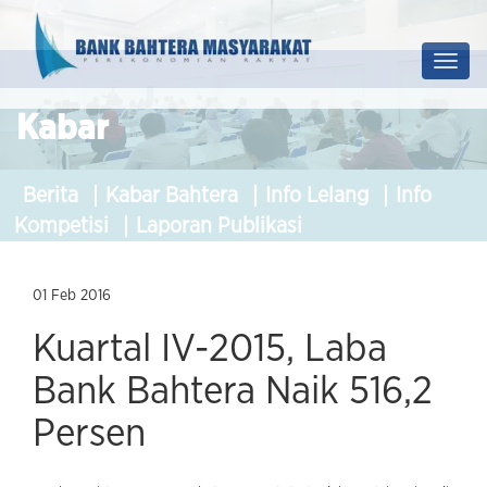
Prof
Soluti
Kabar
Berita
Kabar Bahtera
Info Lelang
Info
Kompetisi
Laporan Publikasi
01 Feb 2016
Kuartal IV-2015, Laba
Bank Bahtera Naik 516,2
Persen