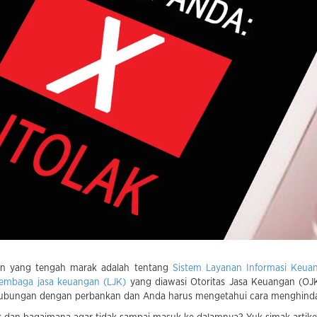
an yang tengah marak adalah tentang
Sistem Layanan Informasi Keua
lembaga jasa keuangan (LJK)
yang diawasi Otoritas Jasa Keuangan (OJK)
ubungan dengan perbankan dan Anda harus mengetahui cara menghinda