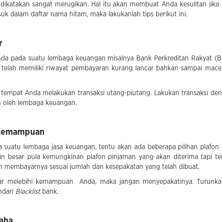
 dikatakan sangat merugikan. Hal itu akan membuat Anda kesulitan ji
 dalam daftar nama hitam, maka lakukanlah tips berikut ini.
r
nda pada suatu lembaga keuangan misalnya Bank Perkreditan Rakyat (
a telah memiliki riwayat pembayaran kurang lancar bahkan sampai macet,
 tempat Anda melakukan transaksi utang-piutang. Lakukan transaksi de
n oleh lembaga keuangan.
i Kemampuan
 suatu lembaga jasa keuangan, tentu akan ada beberapa pilihan plafo
kin besar pula kemungkinan plafon pinjaman yang akan diterima tapi 
 membayarnya sesuai jumlah dan kesepakatan yang telah dibuat.
esar melebihi kemampuan Anda, maka jangan menyepakatinya. Turunka
ndari
Blacklist
bank.
aha