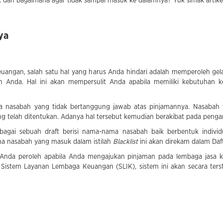
 dan bagaimana agar tidak sampai masuk ke dalamnya? Yuk simak artikel i
ya
uangan, salah satu hal yang harus Anda hindari adalah memperoleh gel
an Anda. Hal ini akan mempersulit Anda apabila memiliki kebutuha
a nasabah yang tidak bertanggung jawab atas pinjamannya. Nasabah t
 telah ditentukan. Adanya hal tersebut kemudian berakibat pada penga
ebagai sebuah draft berisi nama-nama nasabah baik berbentuk indi
a nasabah yang masuk dalam istilah
Blacklist
ini akan direkam dalam Daf
 Anda peroleh apabila Anda mengajukan pinjaman pada lembaga jasa k
ai Sistem Layanan Lembaga Keuangan (SLIK), sistem ini akan secara terst