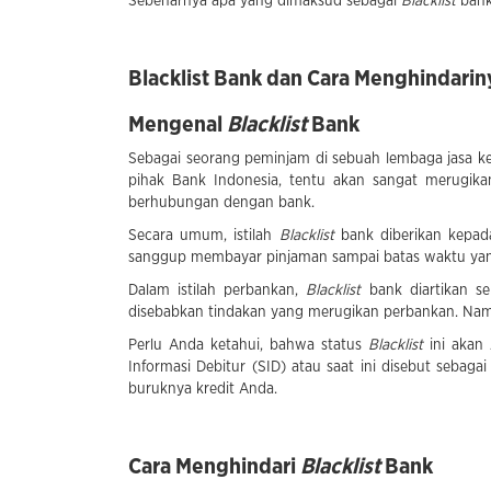
Sebenarnya apa yang dimaksud sebagai
Blacklist
bank
Blacklist Bank dan Cara Menghindarin
Mengenal
Blacklist
Bank
Sebagai seorang peminjam di sebuah lembaga jasa ke
pihak Bank Indonesia, tentu akan sangat merugik
berhubungan dengan bank.
Secara umum, istilah
Blacklist
bank diberikan kepad
sanggup membayar pinjaman sampai batas waktu yang
Dalam istilah perbankan,
Blacklist
bank diartikan s
disebabkan tindakan yang merugikan perbankan. Nam
Perlu Anda ketahui, bahwa status
Blacklist
ini akan
Informasi Debitur (SID) atau saat ini disebut sebag
buruknya kredit Anda.
Cara Menghindari
Blacklist
Bank