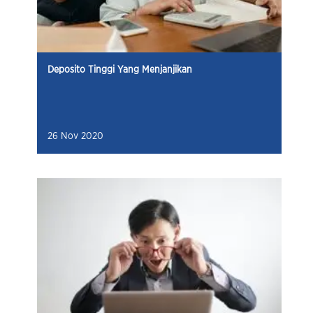
Deposito Tinggi Yang Menjanjikan
26 Nov 2020