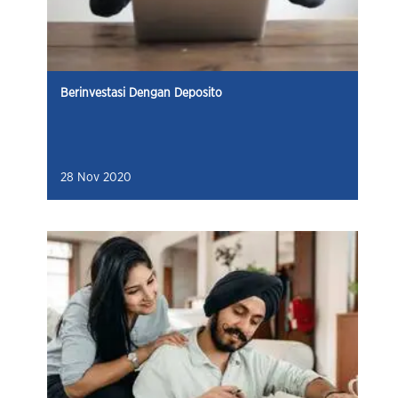
Berinvestasi Dengan Deposito
28 Nov 2020