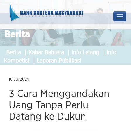
Prof
Soluti
Berita
Berita
Kabar Bahtera
Info Lelang
Info
Kompetisi
Laporan Publikasi
10 Jul 2024
3 Cara Menggandakan
Uang Tanpa Perlu
Datang ke Dukun