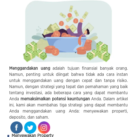
Menggandakan
uang
adalah tujuan finansial banyak orang.
Namun, penting untuk diingat bahwa tidak ada cara instan
untuk menggandakan uang dengan cepat dan tanpa risiko.
Namun, dengan strategi yang tepat dan pemahaman yang baik
tentang investasi, ada beberapa cara yang dapat membantu
Anda
memaksimalkan potensi keuntungan
Anda. Dalam artikel
ini, kami akan membahas tiga strategi yang dapat membantu
Anda menggandakan uang Anda: menyewakan properti,
deposito, dan saham.
Menyewakan Property