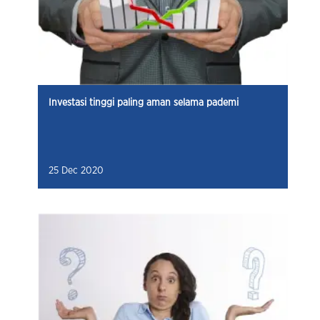
Investasi tinggi paling aman selama pademi
25 Dec 2020