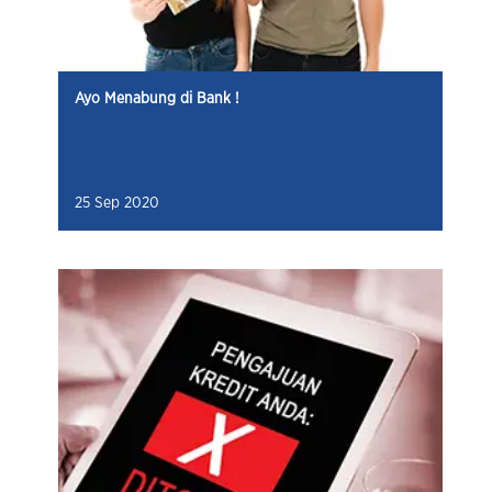
Ayo Menabung di Bank !
25 Sep 2020