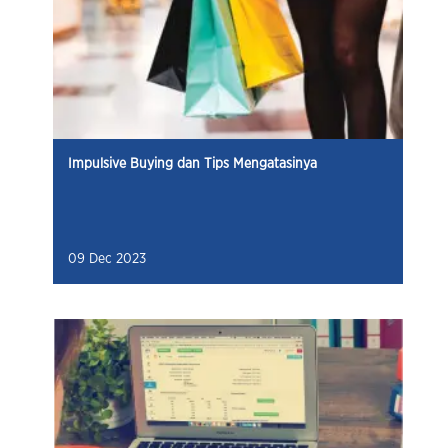
Impulsive Buying dan Tips Mengatasinya
09 Dec 2023