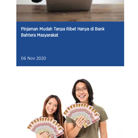
Pinjaman Mudah Tanpa Ribet Hanya di Bank
Bahtera Masyarakat
06 Nov 2020