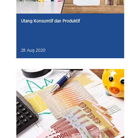
Utang Konsumtif dan Produktif
28 Aug 2020