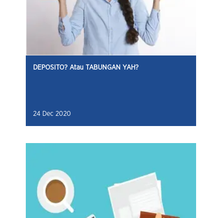
DEPOSITO? Atau TABUNGAN YAH?
24 Dec 2020