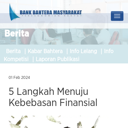
Prof
Soluti
Berita
Berita
Kabar Bahtera
Info Lelang
Info
Kompetisi
Laporan Publikasi
01 Feb 2024
5 Langkah Menuju
Kebebasan Finansial