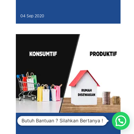
04 Sep 2020
Butuh Bantuan ? Silahkan Bertanya !
Utang Konsumtif dan Produktif