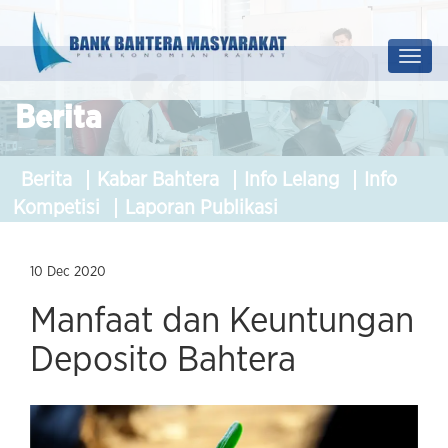
Prof
Soluti
Berita
Berita
Kabar Bahtera
Info Lelang
Info
Kompetisi
Laporan Publikasi
10 Dec 2020
Manfaat dan Keuntungan
Deposito Bahtera